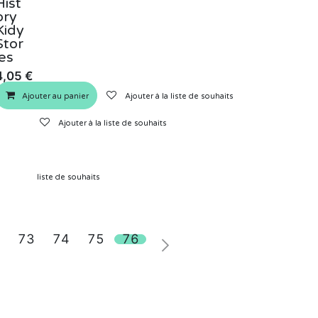
Hist
ory
Kidy
Stor
ies
4,05
€
Ajouter au panier
Ajouter à la liste de souhaits
panier
Ajouter à la liste de souhaits
outer à la liste de souhaits
73
74
75
76