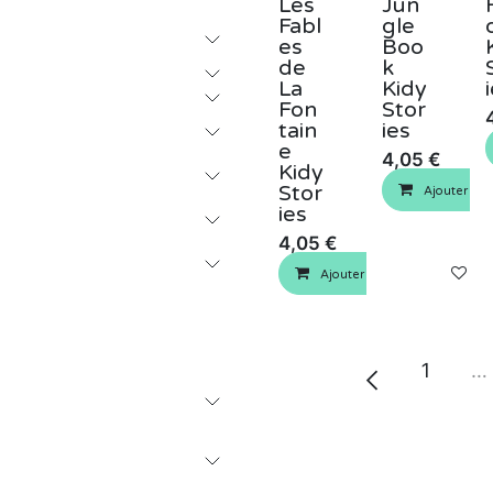
Les
Jun
Fabl
gle
es
Boo
de
k
La
Kidy
Fon
Stor
tain
ies
e
4,05
€
Kidy
Stor
Ajouter au 
ies
4,05
€
Ajouter au panier
Aj
1
…