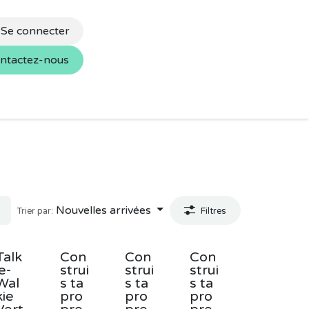
Se connecter
ntactez-nous
s
Nos marques
Nouvelles arrivées
Trier par:
Filtres
Talk
Con
Con
Con
ie-
strui
strui
strui
Wal
s ta
s ta
s ta
kie
pro
pro
pro