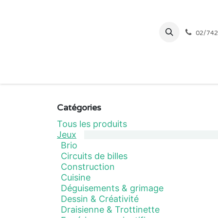
Se rendre au contenu
02/742
Page d'accueil
Catégories
Tous les produits
Jeux
Brio
Circuits de billes
Construction
Cuisine
Déguisements & grimage
Dessin & Créativité
Draisienne & Trottinette