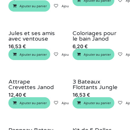
Ajouter au panier
Ajo
Ajouter au panier
Ajouter à la liste de souhaits
Jules et ses amis
Coloriages pour
avec ventouse
le bain Janod
16,53
€
6,20
€
Ajouter au panier
Ajouter à la liste de souhaits
Ajouter au panier
Ajo
Attrape
3 Bateaux
Crevettes Janod
Flottants Jungle
12,40
€
16,53
€
Ajouter au panier
Ajouter à la liste de souhaits
Ajouter au panier
Ajo