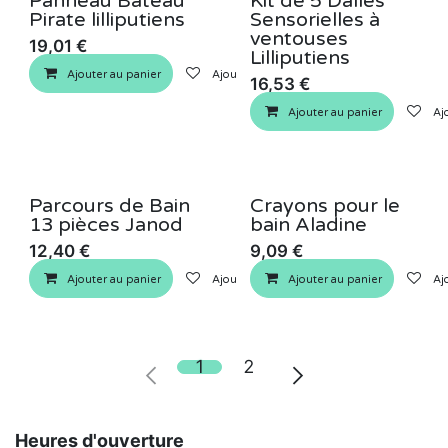
Panneau Bateau
Kit de 5 Dalles
Pirate lilliputiens
Sensorielles à
ventouses
19,01
€
Lilliputiens
Ajouter au panier
Ajouter à la liste de souhaits
16,53
€
Ajouter au panier
Ajo
Parcours de Bain
Crayons pour le
13 pièces Janod
bain Aladine
12,40
€
9,09
€
Ajouter au panier
Ajouter à la liste de souhaits
Ajouter au panier
Ajo
1
2
Heures d'ouverture