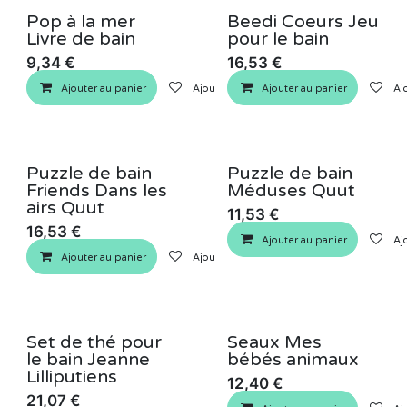
Pop à la mer
Beedi Coeurs Jeu
Livre de bain
pour le bain
9,34
€
16,53
€
Ajouter au panier
Ajouter à la liste de souhaits
Ajouter au panier
Ajo
Puzzle de bain
Puzzle de bain
Friends Dans les
Méduses Quut
airs Quut
11,53
€
16,53
€
Ajouter au panier
Ajo
Ajouter au panier
Ajouter à la liste de souhaits
Set de thé pour
Seaux Mes
le bain Jeanne
bébés animaux
Lilliputiens
12,40
€
21,07
€