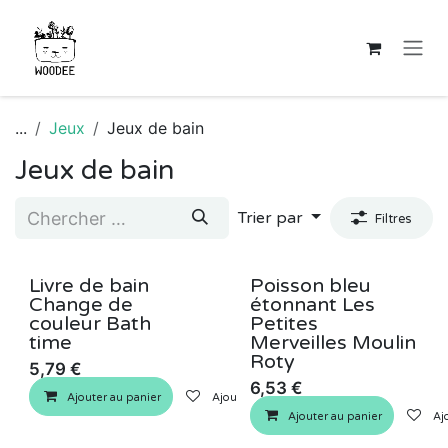
Se rendre au contenu
...
Jeux
Jeux de bain
Jeux de bain
Trier par
Filtres
Livre de bain
Poisson bleu
Change de
étonnant Les
couleur Bath
Petites
time
Merveilles Moulin
Roty
5,79
€
6,53
€
Ajouter au panier
Ajouter à la liste de souhaits
Ajouter au panier
Ajo