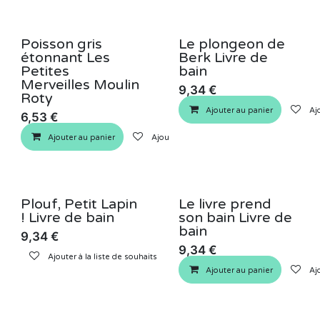
Poisson gris
Le plongeon de
étonnant Les
Berk Livre de
Petites
bain
Merveilles Moulin
9,34
€
Roty
Ajouter au panier
Ajo
6,53
€
Ajouter au panier
Ajouter à la liste de souhaits
Plouf, Petit Lapin
Le livre prend
! Livre de bain
son bain Livre de
bain
9,34
€
9,34
€
Ajouter à la liste de souhaits
Ajouter au panier
Ajo