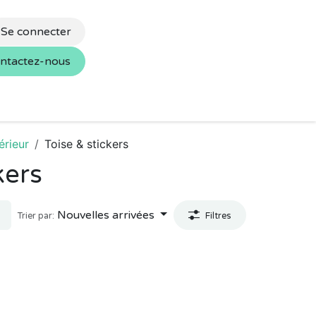
Se connecter
ntactez-nous
s
Nos marques
érieur
Toise & stickers
kers
Nouvelles arrivées
Trier par:
Filtres