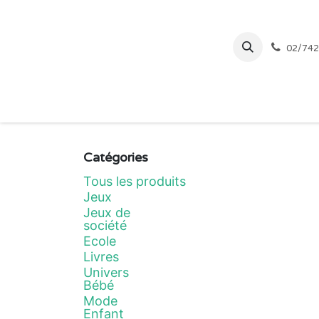
Se rendre au contenu
02/742
Page d'accueil
Catégories
Tous les produits
Jeux
Jeux de
société
Ecole
Livres
Univers
Bébé
Mode
Enfant