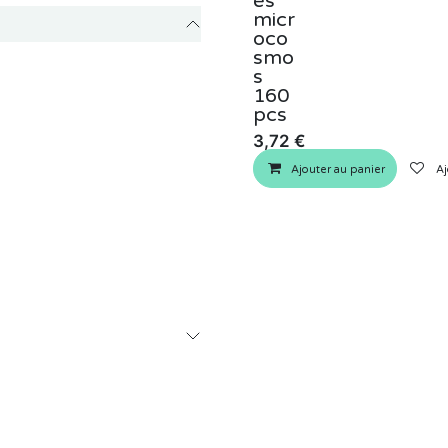
és
micr
oco
smo
s
160
pcs
3,72
€
Ajouter au panier
Aj