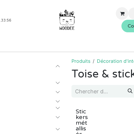
.33.56
Co
Boutique
Blog
Événements
Nos services
À propo
Produits
Décoration d'int
Toise & stic
Stic
kers
mét
allis