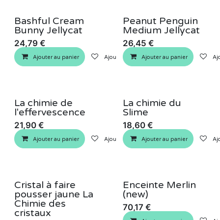
Bashful Cream
Peanut Penguin
Bunny Jellycat
Medium Jellycat
24,79
€
26,45
€
Ajouter au panier
Ajouter à la liste de souhaits
Ajouter au panier
Ajo
La chimie de
La chimie du
l'effervescence
Slime
21,90
€
18,60
€
Ajouter au panier
Ajouter à la liste de souhaits
Ajouter au panier
Ajo
Cristal à faire
Enceinte Merlin
pousser jaune La
(new)
Chimie des
70,17
€
cristaux