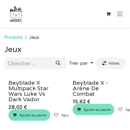
Se rendre au contenu
Produits
Jeux
Jeux
Trier par
Filtres
Beyblade X
Beyblade X -
Multipack Star
Arène De
Wars Luke Vs
Combat
Dark Vador
15,62
€
28,02
€
Ajouter au panier
Ajo
Ajouter au panier
Ajouter à la liste de souhaits