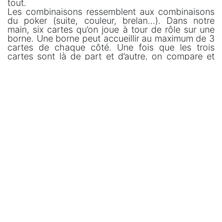
tout.
Les combinaisons ressemblent aux combinaisons
du poker (suite, couleur, brelan…). Dans notre
main, six cartes qu’on joue à tour de rôle sur une
borne. Une borne peut accueillir au maximum de 3
cartes de chaque côté. Une fois que les trois
cartes sont là de part et d’autre, on compare et
celui dont la combinaison l’emporte, emporte la
borne. Et puis parfois, l’autre n’a pas fini sa
combinaison, mais vous savez prouver que l’autre
ne peut pas vous battre alors vous gagnez.
C’est rythmé, c’est malin, c’est facile et c’est
tellement drôle.
Schotten Totten, dès 8 ans, moins de 30 min,
15€
Vous le connaissez par coeur ? C'est l'occasion de
tester le Schottent Totten 2. C
ette fois, chaque
joueur a des objectifs différents et ses propres
conditions de victoire.
101, le match, Spot Games