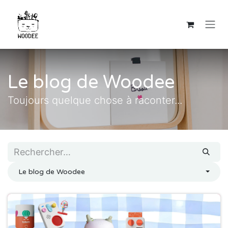
Se rendre au contenu
Le blog de Woodee
Toujours quelque chose à raconter...
Le blog de Woodee