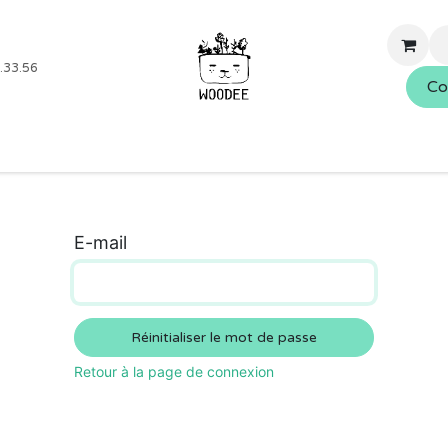
.33.56
Co
Boutique
Blog
Événements
Nos services
À propo
E-mail
Réinitialiser le mot de passe
Retour à la page de connexion