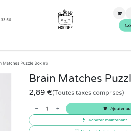
.33.56
Co
Boutique
Blog
Événements
Nos services
À propo
in Matches Puzzle Box #6
Brain Matches Puzz
2,89
€
(Toutes taxes comprises)
Ajouter au
Acheter maintenant