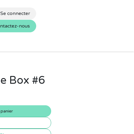
Se connecter
ntactez-nous
s
Nos marques
le Box #6
 panier