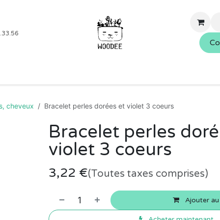
.33.56
Co
Boutique
Blog
Événements
Nos services
À propo
es, cheveux
Bracelet perles dorées et violet 3 coeurs
Bracelet perles doré
violet 3 coeurs
3,22
€
(Toutes taxes comprises)
Ajouter au
Acheter maintenant