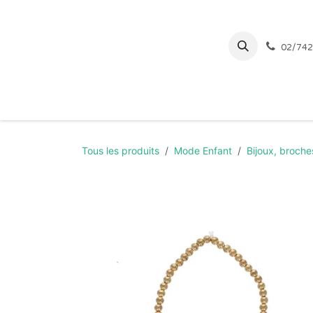
Se rendre au contenu
02/742
Page d'accueil
Tous les produits
Mode Enfant
Bijoux, broch