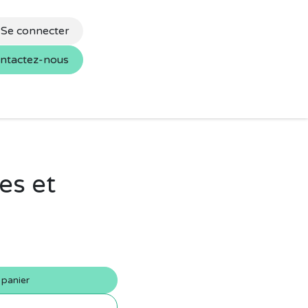
Se connecter
ntactez-nous
s
Nos marques
es et
 panier