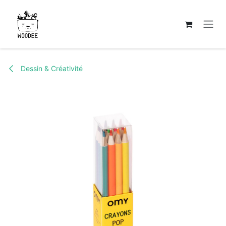
Se rendre au contenu
Dessin & Créativité