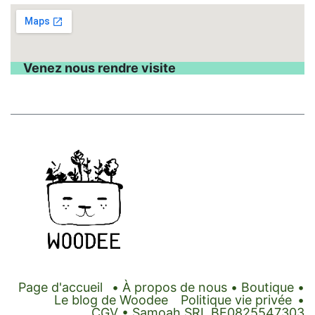
Venez nous rendre visite
Page d'accueil
•
À propos de nous
•
Boutique
•
Le blog de Woodee
Politique vie privée
•
CGV
• Samoah SRL BE0825547303