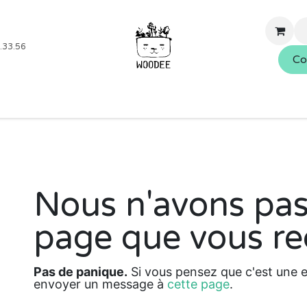
.33.56
Co
Boutique
Blog
Événements
Nos services
À propo
Nous n'avons pas
Erreur 404
page que vous re
Pas de panique.
Si vous pensez que c'est une er
envoyer un message à
cette page
.