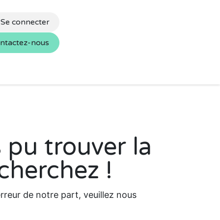
Se connecter
ntactez-nous
s
Nos marques
 pu trouver la
cherchez !
reur de notre part, veuillez nous