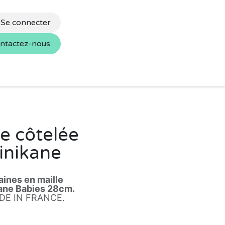
Se connecter
ntactez-nous
s
Nos marques
e côtelée
inikane
ines en maille
ane Babies 28cm.
ADE IN FRANCE.