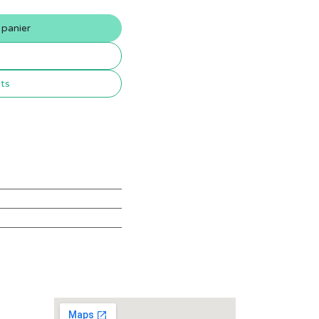
 panier
its