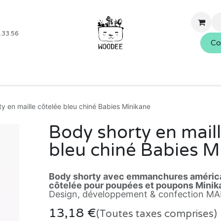
.33.56
Co
Boutique
Blog
Événements
Nos services
À propo
y en maille côtelée bleu chiné Babies Minikane
Body shorty en maill
bleu chiné Babies M
Body shorty avec emmanchures américa
côtelée pour poupées et poupons Minik
Design, développement & confection M
13,18
€
(Toutes taxes comprises)