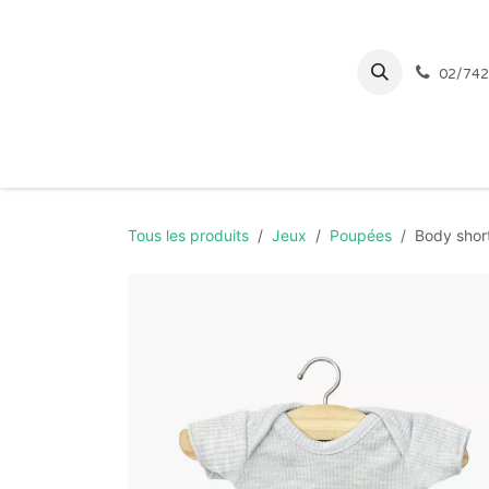
Se rendre au contenu
02/742
Page d'accueil
Tous les produits
Jeux
Poupées
Body short