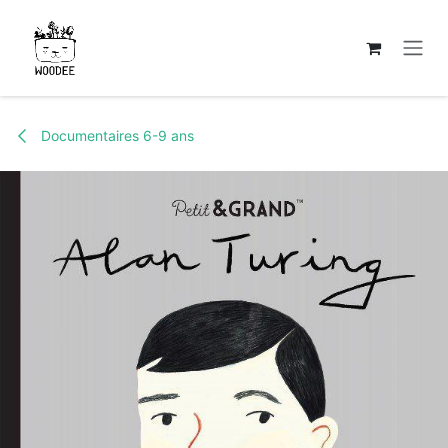
Se rendre au contenu
Documentaires 6-9 ans