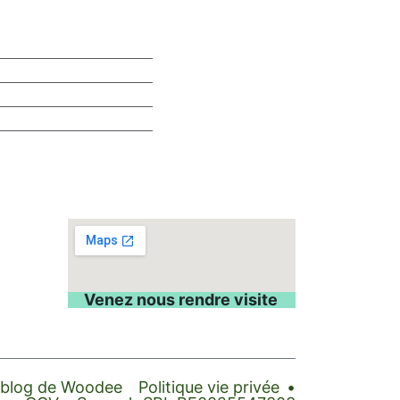
Venez nous rendre visite
 blog de Woodee
Politique vie privée
•