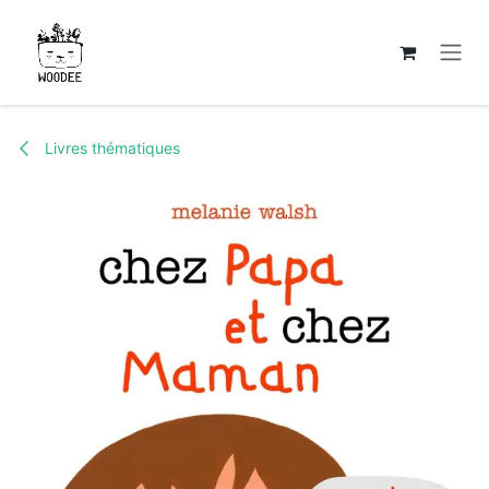
Se rendre au contenu
Livres thématiques