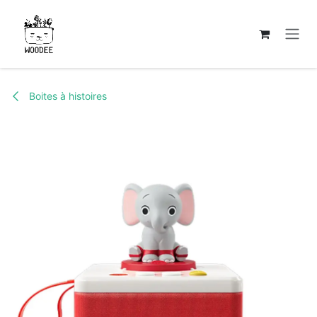
Se rendre au contenu
Boites à histoires