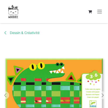
Se rendre au contenu
Dessin & Créativité