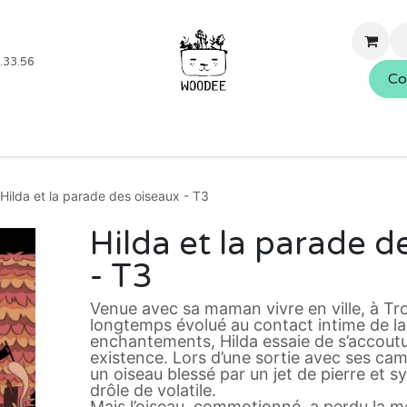
.33.56
Co
Boutique
Blog
Événements
Nos services
À propo
Hilda et la parade des oiseaux - T3
Hilda et la parade d
- T3
Venue avec sa maman vivre en ville, à Tro
longtemps évolué au contact intime de la
enchantements, Hilda essaie de s’accout
existence. Lors d’une sortie avec ses cam
un oiseau blessé par un jet de pierre et 
drôle de volatile.
Mais l’oiseau, commotionné, a perdu la mém