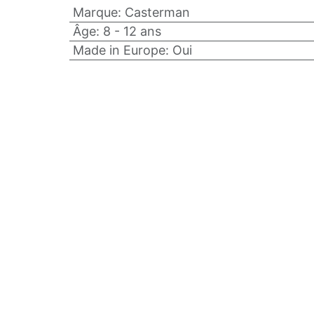
Marque
:
Casterman
Âge
:
8 - 12 ans
Made in Europe
:
Oui
actez-nous
Adresse
ine.woodee@gmail.com
Avenue Félix Marchal 31-35
742.33.56
1030 Schaerbeek
Page d'accueil
•
À propos de nous
•
Boutique
•
Le