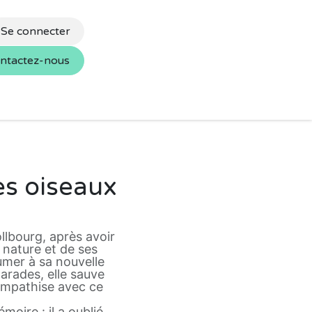
Se connecter
ntactez-nous
s
Nos marques
es oiseaux
llbourg, après avoir
 nature et de ses
umer à sa nouvelle
arades, elle sauve
sympathise avec ce
oire : il a oublié