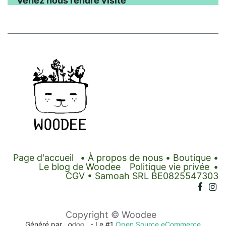
Venez nous rendre visite
Page d'accueil
•
À propos de nous
•
Boutique
•
Le blog de Woodee
Politique vie privée
•
CGV
• Samoah SRL BE0825547303
Copyright © Woodee
Généré par
- Le #1
Open Source eCommerce