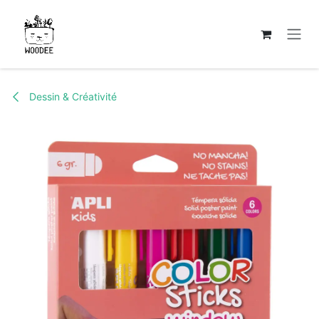
Se rendre au contenu
Dessin & Créativité