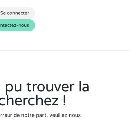
Se connecter
ntactez-nous
s
Nos marques
 pu trouver la
cherchez !
reur de notre part, veuillez nous