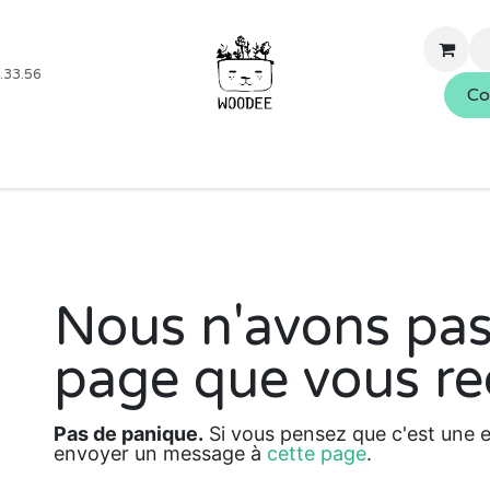
.33.56
Co
Boutique
Blog
Événements
Nos services
À propo
Nous n'avons pas
Erreur 404
page que vous re
Pas de panique.
Si vous pensez que c'est une er
envoyer un message à
cette page
.