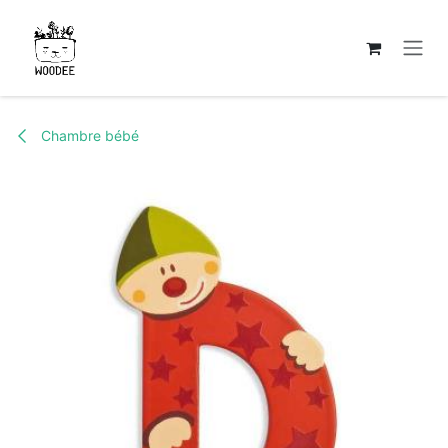
Se rendre au contenu
Chambre bébé