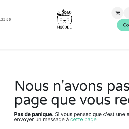
.33.56
Co
Boutique
Blog
Événements
Nos services
À propo
Nous n'avons pas
Erreur 404
page que vous re
Pas de panique.
Si vous pensez que c'est une er
envoyer un message à
cette page
.