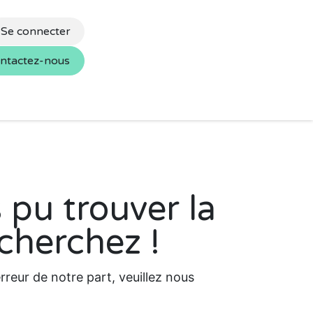
Se connecter
ntactez-nous
s
Nos marques
 pu trouver la
cherchez !
reur de notre part, veuillez nous