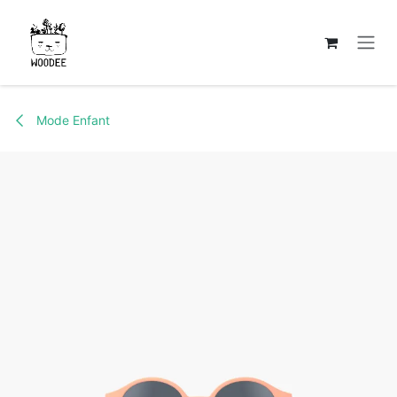
Se rendre au contenu
Mode Enfant