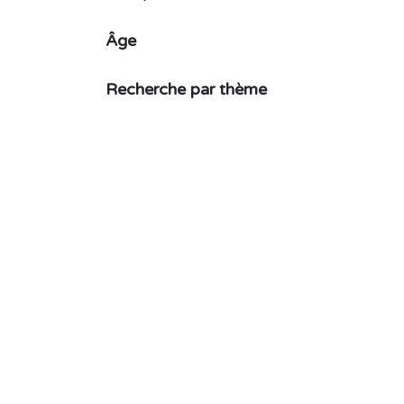
Âge
Recherche par thème
Made in Europe
En bois
L'avis de Woodee
Étiquettes
Livres
Fin d'année scolaire
Fourchette de prix