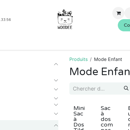
.33.56
Co
Boutique
Blog
Événements
Nos services
À propo
Produits
Mode Enfant
Mode Enfan
Mini
Sac
Sac
à
à
dos
Dos
com