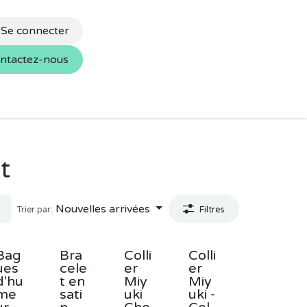
Se connecter
ntactez-nous
s
Nos marques
t
Nouvelles arrivées
Trier par:
Filtres
Bag
Bra
Colli
Colli
ues
cele
er
er
d'hu
t en
Miy
Miy
me
sati
uki
uki -