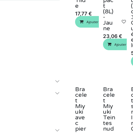
Tild
pac
e
t
(8L)
17,77
€
-
Jau
Ajouter au panier
Aj
ne
23,06
€
Ajouter au 
Bra
Bra
cele
cele
t
t
Miy
Miy
uki
uki
ave
Tein
c
tes
pier
nud