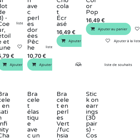
ur
n
Cho
Col
(lot
ave
cola
or
de
c
t
Pop
3) -
perl
Écr
16,49
€
Coe
es
asé
outer à la liste de souhaits
ur,
dor
Ajouter au panier
16,49
€
étoil
ées
e et
Pêc
Ajouter au panier
Ajouter à la lis
lune
he
panier
Ajouter à la liste de souhaits
5,79
€
10,70
€
Ajouter au panier
Ajouter au panier
Ajouter à la liste de souhaits
Ajouter à la liste de souhaits
Bra
Bra
Bra
Stic
cele
cele
cele
k on
t en
t
t en
earr
sati
élas
perl
ings
n
tiqu
es
(30
Infi
e
Vert
pair
nity
ave
/fuc
s) -
Cha
c un
hsia
Cos