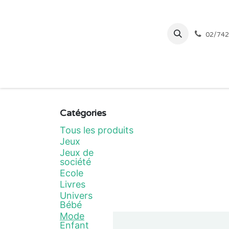
Se rendre au contenu
02/742
Page d'accueil
Catégories
Tous les produits
Jeux
Jeux de
société
Ecole
Livres
Univers
Bébé
Mode
Enfant