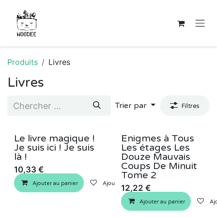
Se rendre au contenu
Produits
Livres
Livres
Trier par
Filtres
Le livre magique !
Enigmes à Tous
Je suis ici ! Je suis
Les étages Les
là !
Douze Mauvais
Coups De Minuit
10,33
€
Tome 2
Ajouter au panier
Ajouter à la liste de souhaits
12,22
€
Ajouter au panier
Ajo