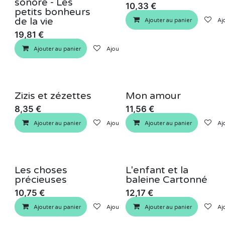
sonore - Les
10,33
€
petits bonheurs
de la vie
Ajouter au panier
Ajo
19,81
€
Ajouter au panier
Ajouter à la liste de souhaits
Zizis et zézettes
Mon amour
8,35
€
11,56
€
Ajouter au panier
Ajouter à la liste de souhaits
Ajouter au panier
Ajo
Les choses
L'enfant et la
précieuses
baleine Cartonné
10,75
€
12,17
€
Ajouter au panier
Ajouter à la liste de souhaits
Ajouter au panier
Ajo