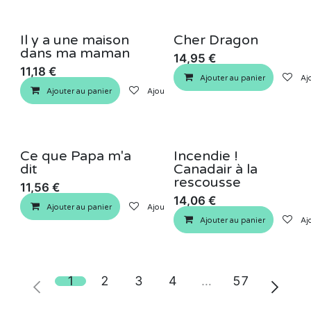
Il y a une maison
Cher Dragon
dans ma maman
14,95
€
11,18
€
Ajouter au panier
Ajo
Ajouter au panier
Ajouter à la liste de souhaits
Ce que Papa m'a
Incendie !
dit
Canadair à la
rescousse
11,56
€
14,06
€
Ajouter au panier
Ajouter à la liste de souhaits
Ajouter au panier
Ajo
1
2
3
4
…
57