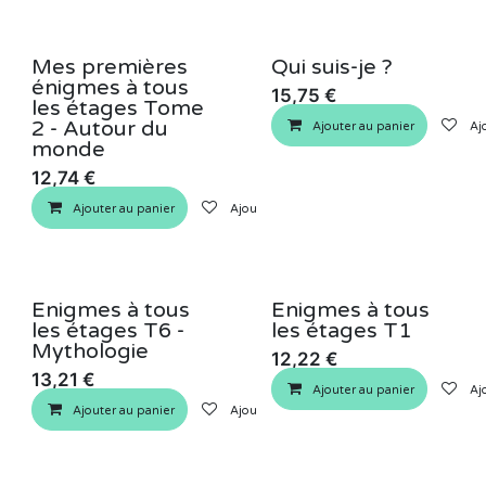
Mes premières
Qui suis-je ?
énigmes à tous
15,75
€
les étages Tome
2 - Autour du
Ajouter au panier
Ajo
monde
12,74
€
Ajouter au panier
Ajouter à la liste de souhaits
Enigmes à tous
Enigmes à tous
les étages T6 -
les étages T1
Mythologie
12,22
€
13,21
€
Ajouter au panier
Ajo
Ajouter au panier
Ajouter à la liste de souhaits