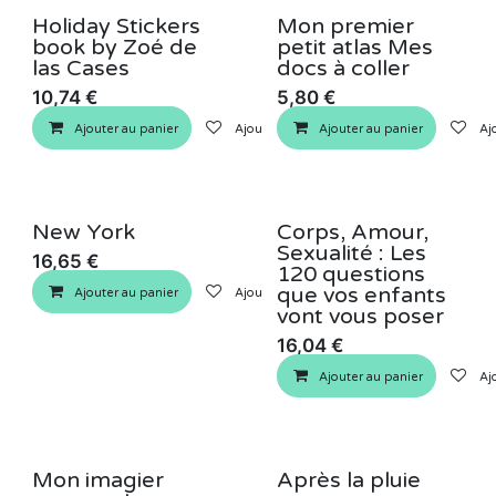
Holiday Stickers
Mon premier
book by Zoé de
petit atlas Mes
las Cases
docs à coller
10,74
€
5,80
€
Ajouter au panier
Ajouter à la liste de souhaits
Ajouter au panier
Ajo
New York
Corps, Amour,
Sexualité : Les
16,65
€
120 questions
que vos enfants
Ajouter au panier
Ajouter à la liste de souhaits
vont vous poser
16,04
€
Ajouter au panier
Ajo
Mon imagier
Après la pluie