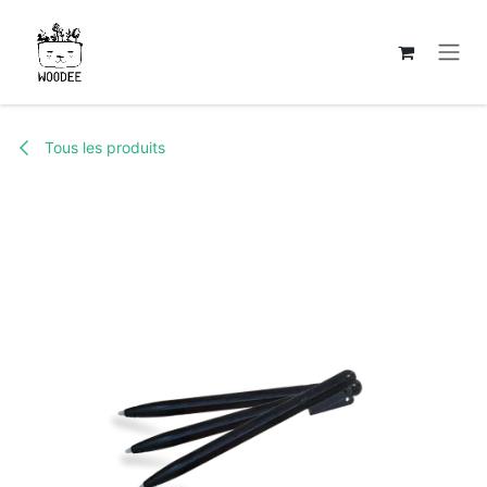
Se rendre au contenu
Tous les produits