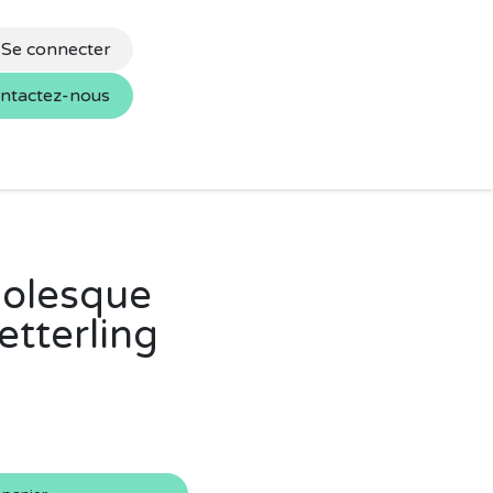
Se connecter
ntactez-nous
s
Nos marques
bolesque
tterling