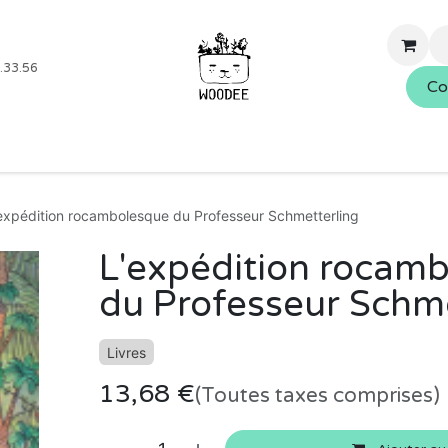
.33.56
Co
Boutique
Blog
Événements
Nos services
À propo
expédition rocambolesque du Professeur Schmetterling
L'expédition rocam
du Professeur Schme
Livres
13,68
€
(Toutes taxes comprises)