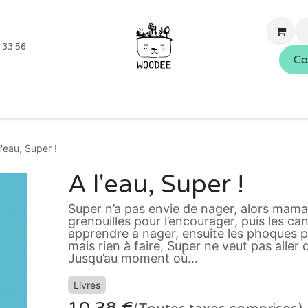
.33.56
Co
Boutique
Blog
Événements
Nos services
À propo
l'eau, Super !
A l'eau, Super !
Super n’a pas envie de nager, alors maman
grenouilles pour l’encourager, puis les can
apprendre à nager, ensuite les phoques po
mais rien à faire, Super ne veut pas aller 
Jusqu’au moment où…
Livres
10,38
€