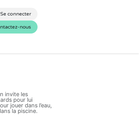
Se connecter
ntactez-nous
s
Nos marques
 invite les
ards pour lui
ur jouer dans l’eau,
dans la piscine.