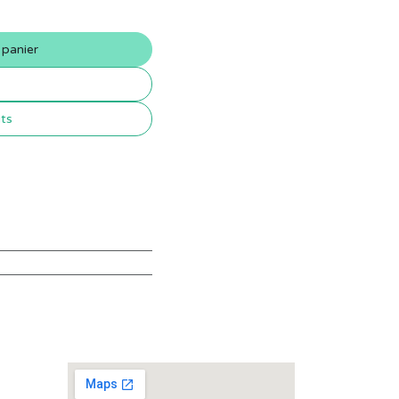
 panier
its