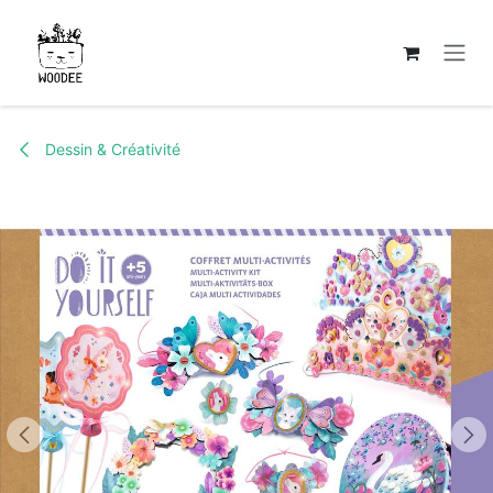
Se rendre au contenu
Dessin & Créativité