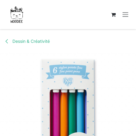
Se rendre au contenu
Dessin & Créativité