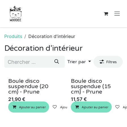
Se rendre au contenu
Produits
Décoration d'intérieur
Décoration d'intérieur
Trier par
Filtres
Boule disco
Boule disco
suspendue (20
suspendue (15
cm) - Prune
cm) - Prune
21,90
€
11,57
€
Ajouter au panier
Ajouter à la liste de souhaits
Ajouter au panier
Ajo