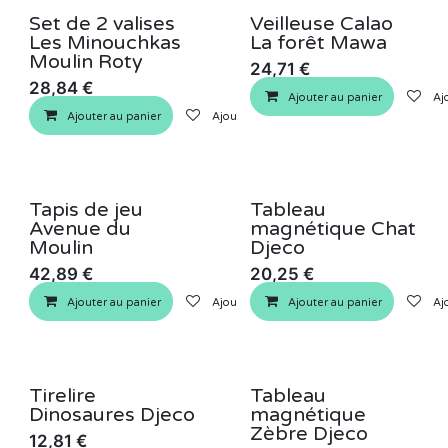
Set de 2 valises
Veilleuse Calao
Les Minouchkas
La forêt Mawa
Moulin Roty
24,71
€
28,84
€
Ajouter au panier
Ajo
Ajouter au panier
Ajouter à la liste de souhaits
Tapis de jeu
Tableau
Avenue du
magnétique Chat
Moulin
Djeco
42,89
€
20,25
€
Ajouter au panier
Ajouter à la liste de souhaits
Ajouter au panier
Ajo
Tirelire
Tableau
Dinosaures Djeco
magnétique
Zèbre Djeco
12,81
€