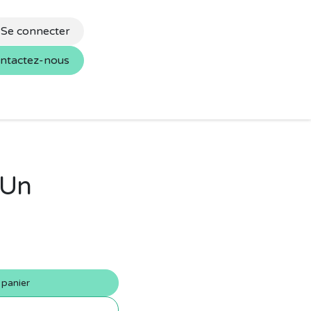
Se connecter
ntactez-nous
s
Nos marques
 Un
 panier