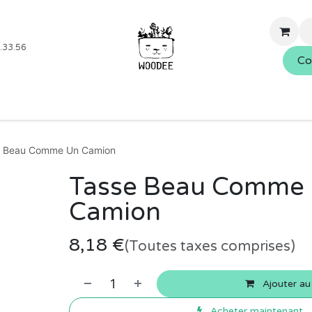
.33.56
Co
Boutique
Blog
Événements
Nos services
À propo
e Beau Comme Un Camion
Tasse Beau Comme
Camion
8,18
€
(Toutes taxes comprises)
Ajouter au
Acheter maintenant