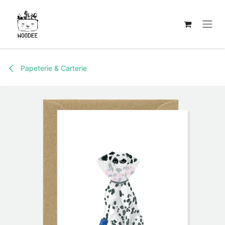
Se rendre au contenu
Papeterie & Carterie